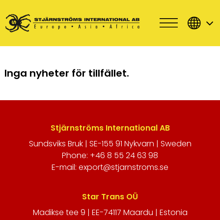
Inga nyheter för tillfället.
Stjärnströms International AB
Sundsviks Bruk | SE-155 91 Nykvarn | Sweden
Phone: +46 8 55 24 63 98
E-mail: export@stjarnstroms.se
Star Trans OÜ
Madikse tee 9 | EE-74117 Maardu | Estonia